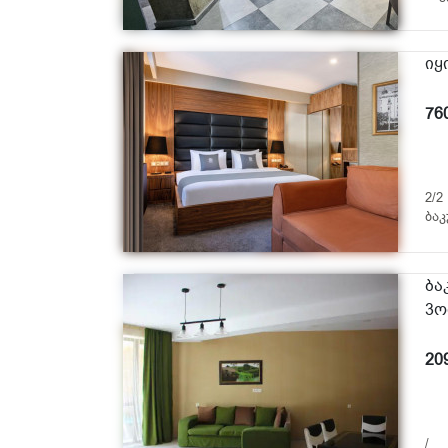
იყ
76
2/2
ბაკ
ბა
3ო
20
/