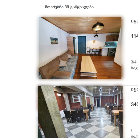
მოიძებნა 39 განცხადება
იყ
11
3/4
ბაკ
იყ
34
/
ბაკ