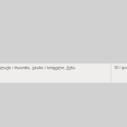
ლაქი / რაიონი, უბანი / სოფელი, ქუჩა
ID / დ