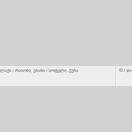
ლაქი / რაიონი, უბანი / სოფელი, ქუჩა
ID / დ