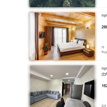
იყ
28
/5
ბაკ
იყ
ქუ
16
2/4