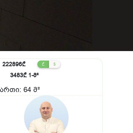
222896₾
₾
$
3483₾ 1-მ²
ართი: 64 მ²