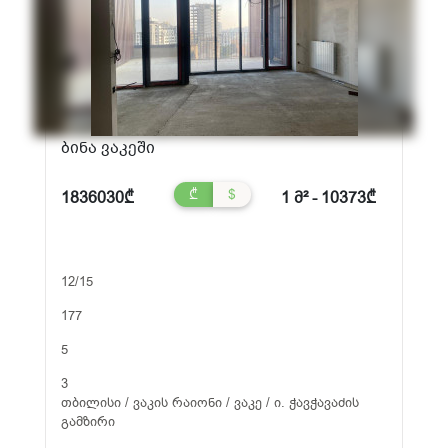
ბინა ვაკეში
₾
$
1836030₾
1 მ² - 10373₾
12/15
177
5
3
თბილისი / ვაკის რაიონი / ვაკე / ი. ჭავჭავაძის
გამზირი