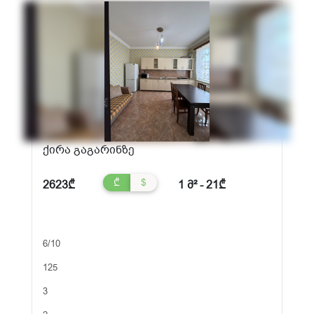
ქირა გაგარინზე
₾
$
2623₾
1 მ² - 21₾
6/10
125
3