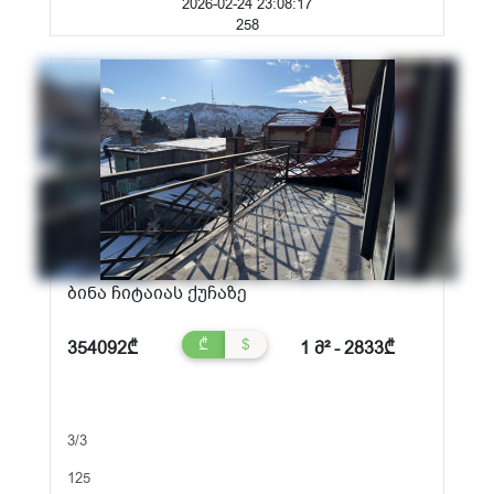
2026-02-24 23:08:17
258
ბინა ჩიტაიას ქუჩაზე
₾
$
354092₾
1 მ² - 2833₾
3/3
125