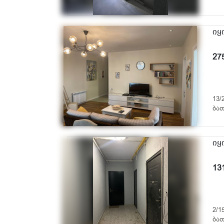
იყ
27
13/
ბათ
იყ
13
2/1
ბათ