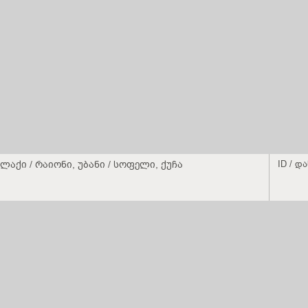
ლაქი / რაიონი, უბანი / სოფელი, ქუჩა
ID / დ