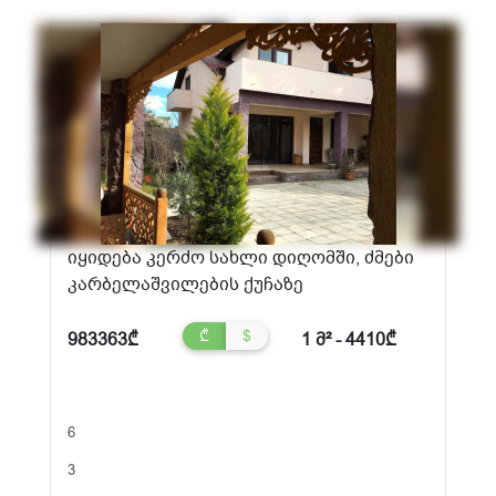
იყიდება კერძო სახლი დიღომში, ძმები
კარბელაშვილების ქუჩაზე
₾
$
983363₾
1 მ² - 4410₾
6
3