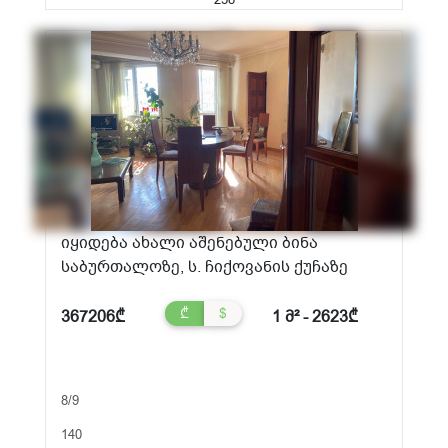
იყიდება ახალი აშენებული ბინა
საბურთალოზე, ს. ჩიქოვანის ქუჩაზე
₾
$
367206₾
1 მ² - 2623₾
8/9
140