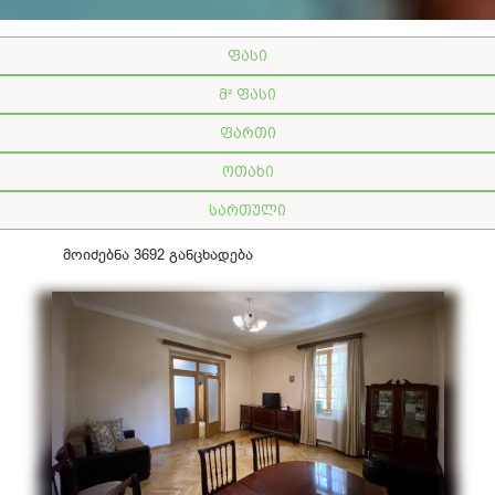
ფასი
მ² ფასი
ფართი
ოთახი
სართული
მოიძებნა 3692 განცხადება