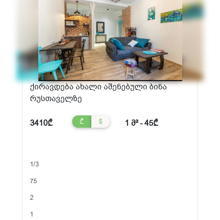
ქირავდება ახალი აშენებული ბინა
რუსთაველზე
₾
$
3410₾
1 მ² - 45₾
1/3
75
2
1